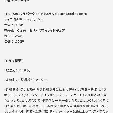
価格：144,800円〜
THE TABLE / ラバーウッド ナチュラル × Black Steel / Square
サイズ：幅120cm × 奥行80cm
価格：54,800円
Wooden Curve 曲げ木 プライウッド チェア
カラー：Brown
価格：21,000円
【ドラマ概要】
・放送局：TBS系列
・番組名：日曜劇場『キャスター』
・番組概要：テレビ局の報道番組を舞台に闇に葬られた真実を追求し悪を
裁いていく社会派エンターテインメント！『ニュースゲート』では報道の正義
をかざす者、志に燃える者、視聴率に一喜一憂する者、とにかくミスなくその
日が暮らせればいいと思っている者など様々な人間模様が繰り広げられて
いた。そんな中、進藤（主演・阿部寛）のキャスター就任によってバラバラだっ