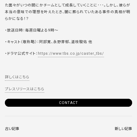
た面々がいつの間にかチームとして成長していくことに･･･。しかし、彼らが
本当の意味での理想を叶えたとき、闇に葬られていたある事件の真相が明
らかになる！？
・放送日時：毎週日曜よる9時〜
・キャスト（敬称略）：阿部寛、永野芽郁、道枝駿佑 他
・ドラマ公式サイト：
https://www.tbs.co.jp/caster_tbs/
詳しくはこちら
プレスリリースはこちら
CONTACT
古い記事
新しい記事