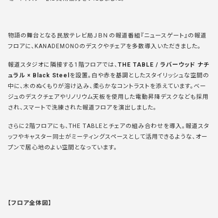
物語の舞台となる民放テレビ局ＪＢＮの報道番組『ニュースゲート』の報道
フロアに、KANADEMONOのデスクやチェアを多数導入いただきました。
報道スタジオに隣接する1階フロアでは、
THE TABLE / ラバーウッド ナチ
ュラル × Black Steel
を設置。白や赤を基調としたスタイリッシュな空間の
中に、木のぬくもりが溶け込み、柔らかなコントラストを添えています。ベー
ジュのデスクチェアやリノリウム天板を使用した電動昇降デスクなども採用
され、スマートで洗練された報道フロアを演出しました。
さらに2階フロアにも、THE TABLEとチェアの組み合わせを導入。報道スタ
ッフやキャスター同士がミーティングスペースとして活用できるような、オー
プンで居心地のよい空間となっています。
【フロア全体図】