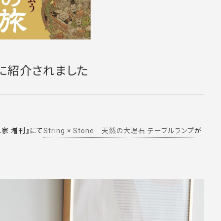
ON』に紹介されました
れ家 増刊』にて
String × Stone 天然の大理石 テーブルランプ
が