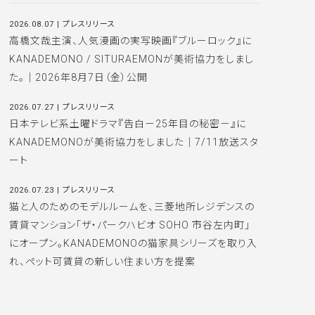
2026.08.07
|
プレスリリース
高橋文哉主演、人気漫画の実写映画『ブルーロック』に
KANADEMONO / SITURAEMONが美術協力をしまし
た。｜2026年8月7日（金）公開
2026.07.27
|
プレスリリース
日本テレビ系土曜ドラマ『告白－25年目の秘密－』に
KANADEMONOが美術協力をしました｜7/11放送スタ
ート
2026.07.23
|
プレスリリース
猫と人のためのモデルルームを、三菱地所レジデンスの
賃貸マンション「ザ・パークハビオ SOHO 市谷左内町」
にオープン。KANADEMONOの猫家具シリーズを取り入
れ、ペット可賃貸の新しい住まい方を提案