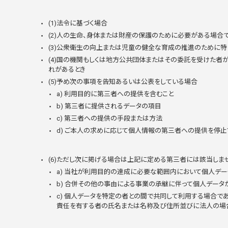
(1)法令に基づく場合
(2)人の生命、身体または財産の保護のために必要がある場合
(3)公衆衛生の向上または児童の健全な育成の推進のために特
(4)国の機関もしくは地方公共団体またはその委託を受けた
れがあるとき
(5)予め次の事項を告知あるいは公表をしている場合
a) 利用目的に第三者への提供を含むこと
b) 第三者に提供されるデータの項目
c) 第三者への提供の手段または方法
d) ご本人の求めに応じて個人情報の第三者への提供を停止
(6)ただし次に掲げる場合は上記に定める第三者には該当しま
a) 当社が利用目的の達成に必要な範囲内において個人デ
b) 合併その他の事由による事業の承継に伴って個人データ
c) 個人データを特定の者との間で共同して利用する場合
責任を有する者の氏名または名称及び住所並びに法人の場合