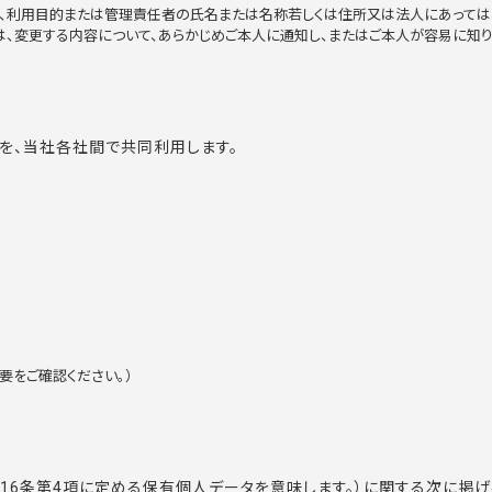
合、利用目的または管理責任者の氏名または名称若しくは住所又は法人にあっては
、変更する内容について、あらかじめご本人に通知し、またはご本人が容易に知り
タを、当社各社間で共同利用します。
要
をご確認ください。）
等
16条第4項に定める保有個人データを意味します。）に関する次に掲げ